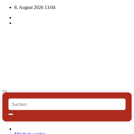
Zum
8. August 2026
13:04
Inhalt
springen
Freiwillige Feuerwehr
Papendorf
Im Einsatz für unsere Mitmenschen